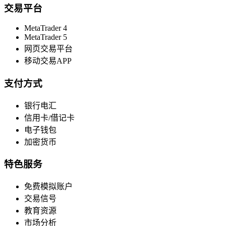
交易平台
MetaTrader 4
MetaTrader 5
网页交易平台
移动交易APP
支付方式
银行电汇
信用卡/借记卡
电子钱包
加密货币
特色服务
免费模拟账户
交易信号
教育资源
市场分析