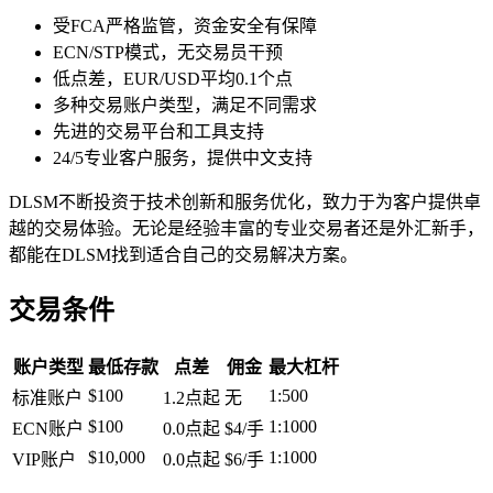
受FCA严格监管，资金安全有保障
ECN/STP模式，无交易员干预
低点差，EUR/USD平均0.1个点
多种交易账户类型，满足不同需求
先进的交易平台和工具支持
24/5专业客户服务，提供中文支持
DLSM
不断投资于技术创新和服务优化，致力于为客户提供卓
越的交易体验。无论是经验丰富的专业交易者还是外汇新手，
都能在
DLSM
找到适合自己的交易解决方案。
交易条件
账户类型
最低存款
点差
佣金
最大杠杆
$100
1:500
标准账户
1.2点起
无
$100
1:1000
ECN账户
0.0点起
$4/手
$10,000
1:1000
VIP账户
0.0点起
$6/手