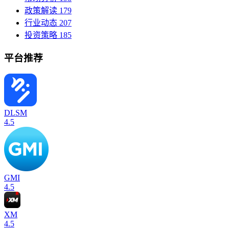
政策解读
179
行业动态
207
投资策略
185
平台推荐
DLSM
4.5
GMI
4.5
XM
4.5