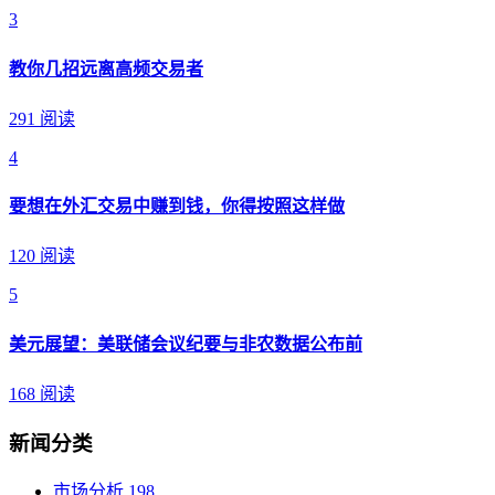
3
教你几招远离高频交易者
291 阅读
4
要想在外汇交易中赚到钱，你得按照这样做
120 阅读
5
美元展望：美联储会议纪要与非农数据公布前
168 阅读
新闻分类
市场分析
198