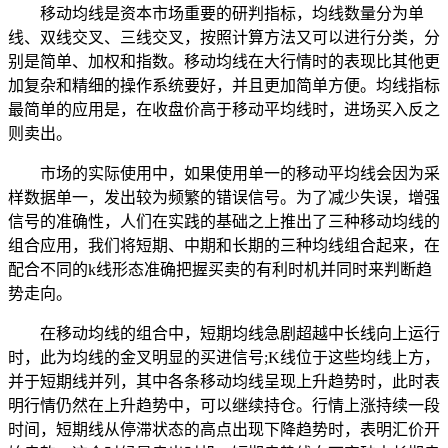
移动均线是资本市场重要的研判指标，均线数量分为单
线、双线交叉、三线交叉，按照计算方法又可以进行分类，分
别是简单、加权和指数。移动均线在大行情时的表现比其他更
加复杂和精细的操作系统要好，并且更加简单方便。均线指标
最简单的应用是，在收盘价高于移动平均线时，进场买入反之
则卖出。
市场的实际使用中，如果使用单一的移动平均线会因为采
样数据单一，发出较为频繁的错误信号。为了减少失误，增强
信号的准确性，人们在实践的基础之上推出了三种移动均线的
组合应用，我们将短期、中期和长期的三种均线组合起来，在
配合不同的k线形态准确把握买卖的有利时机并同时来判断趋
势走向。
在移动均线的组合中，短期均线急剧超越中长线向上运行
时，此为均线的金叉明显的买进信号;K线位于这些均线上方，
并于短期线并列，其中各条移动均线呈现上升趋势时，此时表
明行情仍然在上升趋势中，可以继续持仓。行情上涨持续一段
时间，短期线从停滞状态的高点出现下降趋势时，表明汇价开