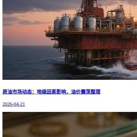
原油市场动态：地缘因素影响，油价震荡整理
2026-04-21