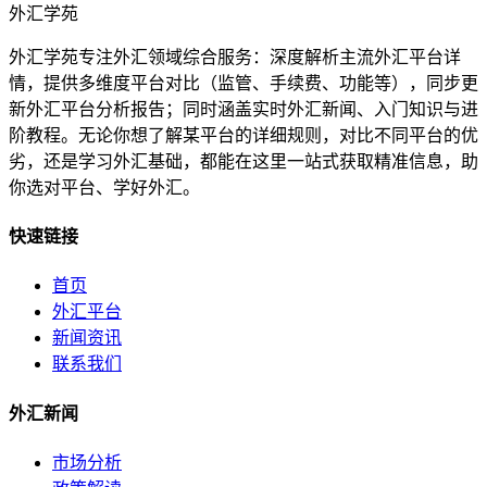
外汇学苑
外汇学苑专注外汇领域综合服务：深度解析主流外汇平台详
情，提供多维度平台对比（监管、手续费、功能等），同步更
新外汇平台分析报告；同时涵盖实时外汇新闻、入门知识与进
阶教程。无论你想了解某平台的详细规则，对比不同平台的优
劣，还是学习外汇基础，都能在这里一站式获取精准信息，助
你选对平台、学好外汇。
快速链接
首页
外汇平台
新闻资讯
联系我们
外汇新闻
市场分析