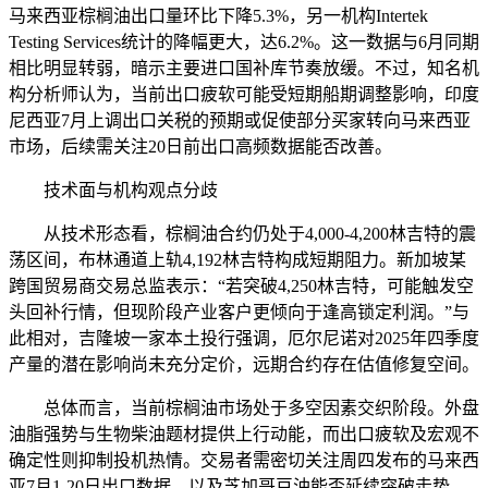
马来西亚棕榈油出口量环比下降5.3%，另一机构Intertek
Testing Services统计的降幅更大，达6.2%。这一数据与6月同期
相比明显转弱，暗示主要进口国补库节奏放缓。不过，知名机
构分析师认为，当前出口疲软可能受短期船期调整影响，印度
尼西亚7月上调出口关税的预期或促使部分买家转向马来西亚
市场，后续需关注20日前出口高频数据能否改善。
技术面与机构观点分歧
从技术形态看，棕榈油合约仍处于4,000-4,200林吉特的震
荡区间，布林通道上轨4,192林吉特构成短期阻力。新加坡某
跨国贸易商交易总监表示：“若突破4,250林吉特，可能触发空
头回补行情，但现阶段产业客户更倾向于逢高锁定利润。”与
此相对，吉隆坡一家本土投行强调，厄尔尼诺对2025年四季度
产量的潜在影响尚未充分定价，远期合约存在估值修复空间。
总体而言，当前棕榈油市场处于多空因素交织阶段。外盘
油脂强势与生物柴油题材提供上行动能，而出口疲软及宏观不
确定性则抑制投机热情。交易者需密切关注周四发布的马来西
亚7月1-20日出口数据，以及芝加哥豆油能否延续突破走势。