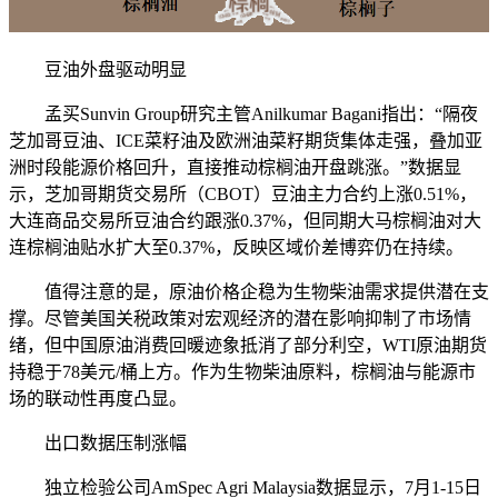
豆油外盘驱动明显
孟买Sunvin Group研究主管Anilkumar Bagani指出：“隔夜
芝加哥豆油、ICE菜籽油及欧洲油菜籽期货集体走强，叠加亚
洲时段能源价格回升，直接推动棕榈油开盘跳涨。”数据显
示，芝加哥期货交易所（CBOT）豆油主力合约上涨0.51%，
大连商品交易所豆油合约跟涨0.37%，但同期大马棕榈油对大
连棕榈油贴水扩大至0.37%，反映区域价差博弈仍在持续。
值得注意的是，原油价格企稳为生物柴油需求提供潜在支
撑。尽管美国关税政策对宏观经济的潜在影响抑制了市场情
绪，但中国原油消费回暖迹象抵消了部分利空，WTI原油期货
持稳于78美元/桶上方。作为生物柴油原料，棕榈油与能源市
场的联动性再度凸显。
出口数据压制涨幅
独立检验公司AmSpec Agri Malaysia数据显示，7月1-15日