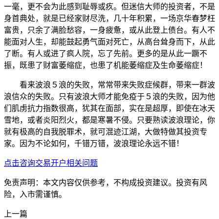
一毫，更不会为此感到耻辱或疚。但迷信大师的投资者，不是
身首典处，就是已经家财尽洗，几十年积累，一场京华春梦枉
富贵，只余了满脸愁容，一身疲惫，或从此登上债台。有人不
能面对人生，却能鼓起勇气面对死亡，从高台耸身而下，从此
了断。有人或进了疯人院，忘了先前。更多的是从此一蹶不
振，既患了财富萎缩症，也患了机能萎缩症及生命萎缩症！
看来波浪５浪的失败，常常带来失败症候群，带来一群波
浪信众的失败。只有波浪大师才能免疫于５浪的失败，因为他
们肌虏抗力指数很高，犹其在面部，实在是超厚，即使在冰天
雪地，或者炎阳烈火，都是寒暑不侵。只要熟读波浪理论，你
就有极高的自我脱罪术，就可混迹江湖，大做特做其投资专
家。因为不论如何，千错万错，波浪理论永远不错！
点击咨询交易开户相关问题
免责声明：本文内容仅供参考，不构成投资建议。投资有风
险，入市需谨慎。
上一篇