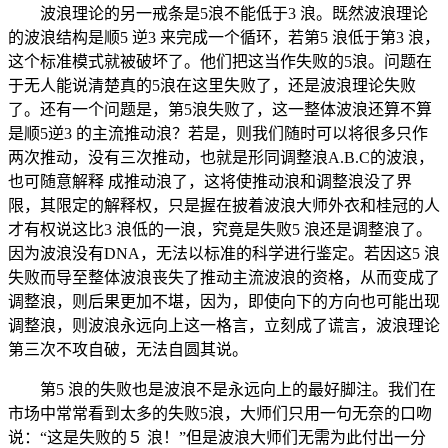
波浪理论的另一戒条是5浪不能低于3 浪。既然波浪理论
的波浪结构是顺5 逆3 来完成一个循环，若第5 浪低于第3 浪，
这个标准模式就被破坏了。他们把这当作失败的5浪。问题在
于无人能说清楚真的5浪在这里失败了，还是波浪理论失败
了。还有一个问题是，第5浪失败了，这一整体波浪还算不算
是顺5逆3 的主流推动浪？若是，则我们随时可以将很多只作
两次推动，没有三次推动，也就是形同调整浪A.B.C的波浪，
也可随意解释 成推动浪了，这将使推动浪和调整浪没了界
限，其限定的解释权，只是握在披着波浪大师外衣和桂冠的人
才有权说这比3 浪低的一浪，究竟是失败5 浪还是调整浪了。
因为波浪没有DNA，无法以标准的科学进行鉴定。若因这5 浪
失败而导至整体波浪丧失了推动主流波浪的资格，从而变成了
调整浪，则后果更加不堪，因为，即使向下的方向也可能出现
调整浪，则波浪永远向上这一格言，立刻成了谎言，波浪理论
第三次不攻自破，无法自圆其说。
第5 浪的失败也是波浪不是永远向上的最好脚注。我们在
市场中常常看到太多的失败5浪，大师们只用一句无奈的口吻
说：“这是失败的５ 浪！”但是波浪大师们无需为此付出一分