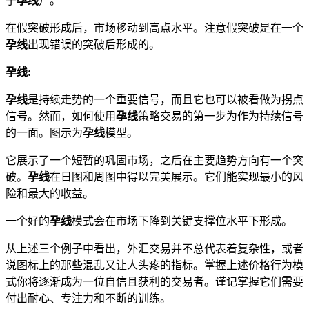
于
孕线
）。
在假突破形成后，市场移动到高点水平。注意假突破是在一个
孕线
出现错误的突破后形成的。
孕线
:
孕线
是持续走势的一个重要信号，而且它也可以被看做为拐点
信号。然而，如何使用
孕线
策略交易的第一步为作为持续信号
的一面。图示为
孕线
模型。
它展示了一个短暂的巩固市场，之后在主要趋势方向有一个突
破。
孕线
在日图和周图中得以完美展示。它们能实现最小的风
险和最大的收益。
一个好的
孕线
模式会在市场下降到关键支撑位水平下形成。
从上述三个例子中看出，外汇交易并不总代表着复杂性，或者
说图标上的那些混乱又让人头疼的指标。掌握上述价格行为模
式你将逐渐成为一位自信且获利的交易者。谨记掌握它们需要
付出耐心、专注力和不断的训练。