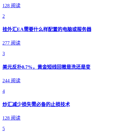
128 阅读
2
挂外汇EA需要什么样配置的电脑或服务器
277 阅读
3
美元反扑0.7%，黄金短线回撤是洗还是变
244 阅读
4
炒汇减少损失需必备的止损技术
128 阅读
5