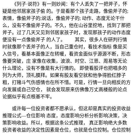
《列子·说符》有一则妙闻：有个人丢失了一把斧子，怀
疑是他邻居家孩子偷 的。于是看那个孩子走路，像偷斧子的;
表情，像偷斧子的;说话，像偷斧子的; 动作、态度无论干什
么，没有不像偷斧子的。不久，他在山谷里挖地，找到了那把
斧子。过了几天又见到邻居家孩子时，发现那孩子的动作态度
便没有一点像偷斧子 的人了。 其实，很多人在研判行情
时就像那个丢斧子的人，当自己重仓时，看技术指标 像是买
入信号，看基本面像正在转暖，看资金面似乎源源不断，形态
像要突破，庄 家像在收集，波浪、时空、江恩、周易等无论
什么理论，没有不像是有大行情的。 即使看股评也把唱多的
列为大师，顶礼膜拜。如果有股友看空就和他争得脸红脖子
粗，打赌斗气伤感情也在所不惜。可是，行情一旦向相反的方
向发展或自己空仓， 就会发现原来仿佛像万丈高楼般的论点
论据似乎有点根基不牢。
或许每一位投资者都不愿承认，但这却是真实的投资收益
推理公式—仓位影响 态度，态度影响分析分析影响决策，决
策影响收益。所以，根据这条公式推理， 真正影响绝大多数
投资者收益的决定性因素是仓位，也就是仓位控制。仓位控制