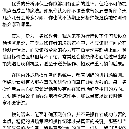
优秀的分析师保证你能够拥有更高的胜率，但绝不可能提
供点石成金的魔法。如果你认为你不该要求气象局告诉你今天
几点几分会降多少雨，你也就不该期望分析师能准确地预测价
格会涨到哪里。
其次，身为一名操盘者，我从来不为行情设下任何预设立
畅也就是说，在专业操作者的决策过程中，不应该把时间花在
预测行情上，而应该将全部的心力放在衡量现实趋势上面。预
设目标价位区非但帮不了忙，常常还会使操作者面临过早出畅
损失潜在获利机会，甚至于逆势操作、招致严重亏损的后果。
在国内外成功操作者的系统中，都有明确的进出场原则。
但绝少看到有人能靠事先预测价位而真正赚到大钱的。每一名
操作者最关心的应该是他有没有站在和市场趋势相同的方向。
只要他持续公平而客观地检查这件事，那么当市场反转时他一
定不会错过。
换句话说，能否准确预测价位，并不是操作者成功与否的
重点，稳健的进场策略和操作纪律才是真正的关键。那些想当
先知先觉的操作者，我很尊敬彵们的勇气，但是，我们追求的