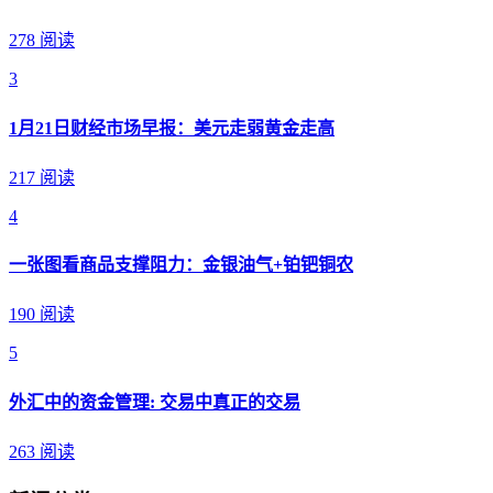
278 阅读
3
1月21日财经市场早报：美元走弱黄金走高
217 阅读
4
一张图看商品支撑阻力：金银油气+铂钯铜农
190 阅读
5
外汇中的资金管理: 交易中真正的交易
263 阅读