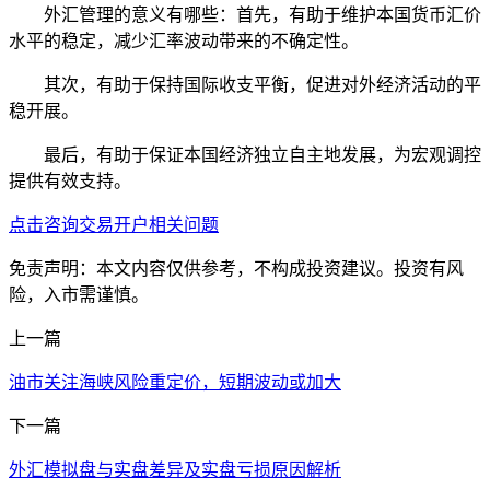
外汇管理的意义有哪些：首先，有助于维护本国货币汇价
水平的稳定，减少汇率波动带来的不确定性。
其次，有助于保持国际收支平衡，促进对外经济活动的平
稳开展。
最后，有助于保证本国经济独立自主地发展，为宏观调控
提供有效支持。
点击咨询交易开户相关问题
免责声明：本文内容仅供参考，不构成投资建议。投资有风
险，入市需谨慎。
上一篇
油市关注海峡风险重定价，短期波动或加大
下一篇
外汇模拟盘与实盘差异及实盘亏损原因解析