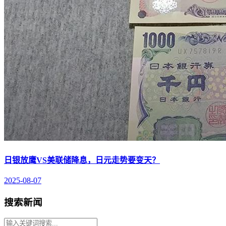
日银放鹰VS美联储降息，日元走势要变天？
2025-08-07
搜索新闻