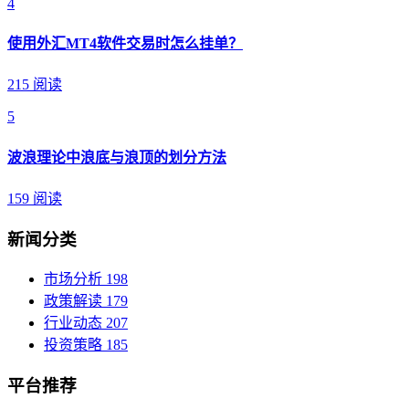
4
使用外汇MT4软件交易时怎么挂单？
215 阅读
5
波浪理论中浪底与浪顶的划分方法
159 阅读
新闻分类
市场分析
198
政策解读
179
行业动态
207
投资策略
185
平台推荐