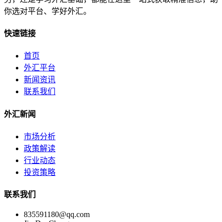
你选对平台、学好外汇。
快速链接
首页
外汇平台
新闻资讯
联系我们
外汇新闻
市场分析
政策解读
行业动态
投资策略
联系我们
835591180@qq.com