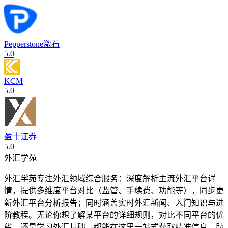
Pepperstone激石
5.0
KCM
5.0
盈十证券
5.0
外汇学苑
外汇学苑专注外汇领域综合服务：深度解析主流外汇平台详
情，提供多维度平台对比（监管、手续费、功能等），同步更
新外汇平台分析报告；同时涵盖实时外汇新闻、入门知识与进
阶教程。无论你想了解某平台的详细规则，对比不同平台的优
劣，还是学习外汇基础，都能在这里一站式获取精准信息，助