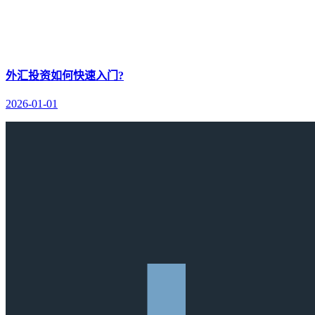
外汇投资如何快速入门?
2026-01-01