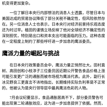
机变得更加复杂。
一位了解日本央行内部想法的消息人士透露，尽管日本与
美国达成的贸易协议降低了部分关税不确定性，但风险依然存
在。另一位消息人士也表示，日本央行对经济前景持乐观态度
还为时过早。植田的谨慎立场反映了他对全球经济不确定性的
深刻担忧，特别是出口和资本支出可能面临的压力。这种态度
在一定程度上制约了那些呼吁进一步加息的鹰派委员。
鹰派力量的崛起与挑战
在日本央行政策委员会中，鹰派力量正悄然壮大。田村直
树、高田创和小枝淳子三位委员因近期公开警告食品价格上涨
可能引发更广泛的通胀而被市场视为鹰派代表。此外，副行长
冰见野良三更直言不讳地指出，长期维持实际负利率是不正常
的，他被认为是央行领导层中最具鹰派色彩的人物。
7月会议纪要显示，食品通胀居高不下，部分委员警告可
能出现第二轮通胀效应，这为进一步加息提供了依据。然而，