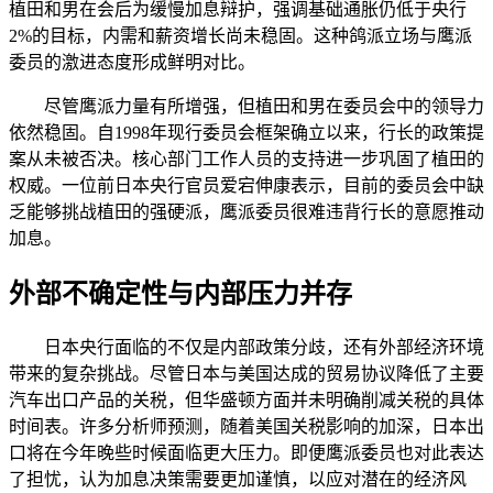
植田和男在会后为缓慢加息辩护，强调基础通胀仍低于央行
2%的目标，内需和薪资增长尚未稳固。这种鸽派立场与鹰派
委员的激进态度形成鲜明对比。
尽管鹰派力量有所增强，但植田和男在委员会中的领导力
依然稳固。自1998年现行委员会框架确立以来，行长的政策提
案从未被否决。核心部门工作人员的支持进一步巩固了植田的
权威。一位前日本央行官员爱宕伸康表示，目前的委员会中缺
乏能够挑战植田的强硬派，鹰派委员很难违背行长的意愿推动
加息。
外部不确定性与内部压力并存
日本央行面临的不仅是内部政策分歧，还有外部经济环境
带来的复杂挑战。尽管日本与美国达成的贸易协议降低了主要
汽车出口产品的关税，但华盛顿方面并未明确削减关税的具体
时间表。许多分析师预测，随着美国关税影响的加深，日本出
口将在今年晚些时候面临更大压力。即便鹰派委员也对此表达
了担忧，认为加息决策需要更加谨慎，以应对潜在的经济风