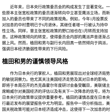
近年来，日本央行政策委员会的构成发生了显著变化。一
些原本主张宽松政策的委员逐渐转向中立甚至鹰派立场，而新
加入的委员也带来了不同的政策视角。例如，今年1月投票反
对加息的中村豊明已于6月退休，其继任者增一行被认为持中
性立场。同样，曾主张宽松政策的野口旭也在1月转而支持加
息。这种政策倾向的转变，使得委员会内部的鹰派声音逐渐占
据上风。然而，植田和男与副行长内田真一依然倾向于鸽派，
强调日本经济脆弱性带来的下行风险。
植田和男的谨慎领导风格
作为日本央行的掌舵人，植田和男展现出对全球经济局势
的敏锐洞察力。他尤其关注美国经济走势及其对日本的影响。
即将于本周召开的杰克森霍尔年度研讨会备受瞩目，美联储主
席鲍威尔对美国经济的评估以及有关下一次降息的信号，将为
日本央行的政策审议提供重要参考。植田的谨慎态度在日本央
行最近发布的展望报告中尤为明显。报告中一项分析指出，美
国关税政策可能对日本经济造成冲击，这使得下一次加息的时