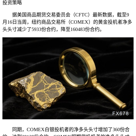
投资策略
据美国商品期货交易委员会（CFTC）最新数据，截至9
月16日当周，纽约商品交易所（COMEX）的黄金投机者净多
头头寸减少了5933份合约，降至160483份合约。
同期，COMEX白银投机者的净多头头寸增加了360份合