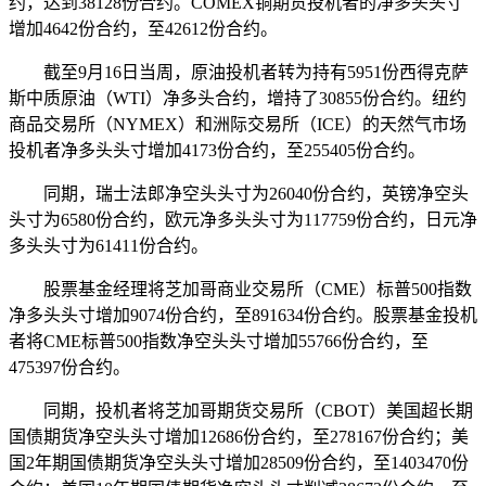
约，达到38128份合约。COMEX铜期货投机者的净多头头寸
增加4642份合约，至42612份合约。
截至9月16日当周，原油投机者转为持有5951份西得克萨
斯中质原油（WTI）净多头合约，增持了30855份合约。纽约
商品交易所（NYMEX）和洲际交易所（ICE）的天然气市场
投机者净多头头寸增加4173份合约，至255405份合约。
同期，瑞士法郎净空头头寸为26040份合约，英镑净空头
头寸为6580份合约，欧元净多头头寸为117759份合约，日元净
多头头寸为61411份合约。
股票基金经理将芝加哥商业交易所（CME）标普500指数
净多头头寸增加9074份合约，至891634份合约。股票基金投机
者将CME标普500指数净空头头寸增加55766份合约，至
475397份合约。
同期，投机者将芝加哥期货交易所（CBOT）美国超长期
国债期货净空头头寸增加12686份合约，至278167份合约；美
国2年期国债期货净空头头寸增加28509份合约，至1403470份