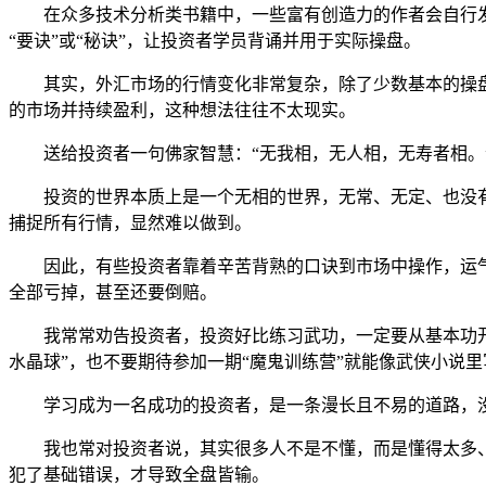
在众多技术分析类书籍中，一些富有创造力的作者会自行发
“要诀”或“秘诀”，让投资者学员背诵并用于实际操盘。
其实，外汇市场的行情变化非常复杂，除了少数基本的操盘
的市场并持续盈利，这种想法往往不太现实。
送给投资者一句佛家智慧：“无我相，无人相，无寿者相。
投资的世界本质上是一个无相的世界，无常、无定、也没
捕捉所有行情，显然难以做到。
因此，有些投资者靠着辛苦背熟的口诀到市场中操作，运
全部亏掉，甚至还要倒赔。
我常常劝告投资者，投资好比练习武功，一定要从基本功开
水晶球”，也不要期待参加一期“魔鬼训练营”就能像武侠小说
学习成为一名成功的投资者，是一条漫长且不易的道路，
我也常对投资者说，其实很多人不是不懂，而是懂得太多
犯了基础错误，才导致全盘皆输。