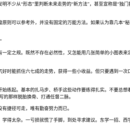
明不少从“形态”里判断未来走势的“新方法”，甚至宣称是“独门
原则可以参考外，并没有固定的万能方法。如果认为靠几本“秘
”
有一定之规。既然不存在必然性，又怎能用几张简单的小图表来
气好时能抓住六七成的走势，获得一些小收益。但只要遇到一次口
始练起。基本的扎马步、桥手这些动作要练得扎实。不要总想着一
里写的那样脱胎换骨、打通任督二脉。
没有捷径可走，唯有勤奋努力而已。
、学得太杂。一亏损就慌了手脚，到处寻求建议。东学一招、西