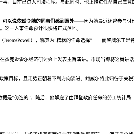
k）一事，目前已进入司法程序。与此同时，他正推进任命自己属意的候选
，可以说依然令她的同事们感到意外
——因为她最近还曾参与讨
题。这一人事任命预计很快将正式落地。
eromePowell），称其为“糟糕的任命选择”——而鲍威
在杰克逊霍尔经济研讨会上发表主旨演讲。市场当即将这番讲话
的政策目标，且走势正朝着不利方向演进。鲍威尔将此归咎于关
伪造的”。随后，他解雇了由拜登政府任命的劳工统计局（BLS）局长