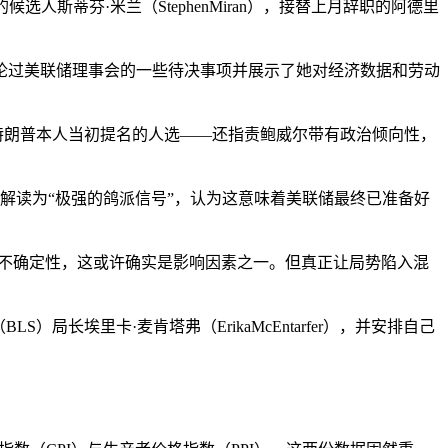
人斯蒂芬·米兰（StephenMiran），接替上月辞职的阿德里
论过美联储理事会的一些待决事项并展示了她对经济数据和劳动
尔正是特朗普本人当初提名的人选——还指责鲍威尔带有政治倾向性，
解读为“极强的鸽派信号”，认为这意味着美联储最终已准备好
税不确定性，这或许确实是影响因素之一。但真正让局势陷入混
埃里卡·麦肯塔弗（ErikaMcEntarfer），并安排自己