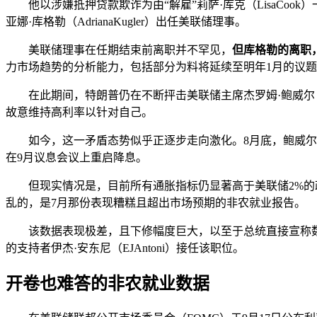
他以涉嫌抵押贷款欺诈为由“解雇”莉萨·库克（LisaCoo
亚娜·库格勒（AdrianaKugler）出任美联储理事。
美联储理事在任期结束前离职并不罕见，
但库格勒的离职
力市场趋势的分析能力，包括部分为料将延续至明年1月的议
在此期间，特朗普仍在不断抨击美联储主席杰罗姆·鲍威尔（J
故意维持高利率以针对自己。
如今，这一矛盾态势似乎正逐步走向激化。8月底，鲍威尔
在9月议息会议上重启降息。
但现实情况是，目前所有通胀指标仍显著高于美联储2%
乱的，是7月那份表现糟糕且超出市场预期的非农就业报告。
该数据表现极差，且下修幅度巨大，以至于总统直接宣称数据是“
的支持者伊杰·安东尼（EJAntoni）接任该职位。
开卷也难答的非农就业数据