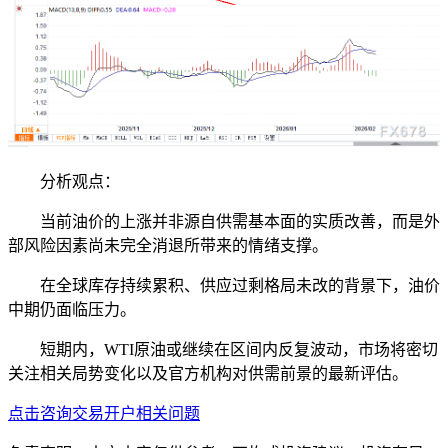
分析观点：
当前油价的上涨并非源自供需基本面的实质改善，而是外
部风险因素尚未完全消退所带来的情绪支撑。
在全球库存持续累积、供应过剩格局未改的背景下，油价
中期仍面临压力。
短期内，WTI原油或继续在区间内反复波动，市场将密切
关注相关局势变化以及官方机构对供需前景的最新评估。
点击咨询交易开户相关问题