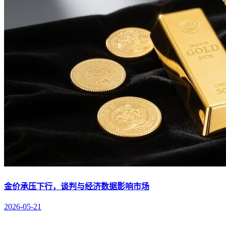
金价承压下行，谈判与经济数据影响市场
2026-05-21