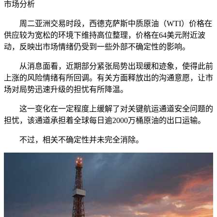
市场分析
周二亚洲交易时段，西德克萨斯中质原油（WTI）价格在
供应较为宽松的环境下维持高位整理，价格在64美元附近波
动，反映出市场情绪仍受到一些外部不确定性的影响。
从消息面看，近期部分紧张局势出现缓和迹象，使得此前
上涨的风险情绪有所回调。有关方面释放出的沟通意愿，让市
场对局势迅速升级的担忧有所降温。
这一变化在一定程度上缓解了对关键航运通道安全问题的
担忧，该通道承担着全球每日逾2000万桶原油的出口运输。
不过，相关不确定性并未完全消除。