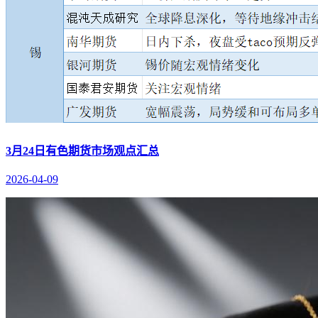
3月24日有色期货市场观点汇总
2026-04-09