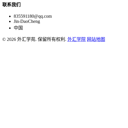
联系我们
835591180@qq.com
Jin-DaoCheng
中国
© 2026 外汇学苑. 保留所有权利.
外汇学院
网站地图