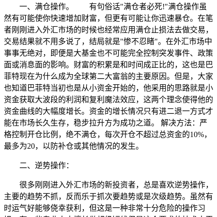
一、满仓操作。 有句俗话"满仓者必死!"满仓操作虽
然有可能使你快速增加财富，但更有可能让你迅速暴仓。在笔
者刚刚进入外汇市场的时候也经常应用满仓止损法去做交易，
交易结果就不用多说了，结局就是"惨不忍睹"。在外汇市场中
事事无绝对，即便是大基金也不可能完全控制突发事件、政策
面或消息面的影响。财富的积累是和时间成正比的，这也是巴
菲特现在为什么成为全球第二大富翁的主要原因。但是，大家
也知道巴菲特当初也是从小资金开始的，他采用的思路就是小
资金获取大波段的利润和复利魔法效应，这两个理念使得他的
资金曲线的大幅度增长。资金的增长情况只有进二退一方式才
能在市场长久生存，稳步拉升方为成功之道。 解决方法：严
格控制开仓比例，绝不满仓，每次开仓不超过总资金的10%，
最多为20，以防补仓或其他情况的发生。
二、逆势操作：
很多刚刚进入外汇市场的新投资者，总是喜欢逆势操作，
主要的趋势不抓，反而乐于抓次要趋势或是次级趋势。虽然有
时运气好能够侥幸获利，但这是一种非常十分危险的操作习