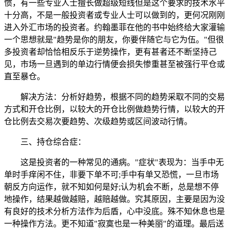
惯，有一些专业人士擅长做超级短线但是这个要求的技术水平
十分高，不是一般投资者或专业人士可以做到的，更何况刚刚
进入外汇市场的投资者。约翰墨菲在他的书中始终给大家灌输
一个思想就是"趋势是你的朋友，你要伴随它与它为伍。"但很
多投资者却恰恰相反乐于逆势操作，更有甚者还不断坚持己
见，市场一旦遇到的单边行情便会损失惨重甚至被强行平仓或
直至暴仓。
解决方法：分析好趋势，根据不同的趋势采取不同的交易
方式和开仓比例，以较大的开仓比例做趋势行情，以较大的开
仓比例去交易次要趋势、次级趋势或区间波动行情。
三、持仓综合症：
这是投资者的一种常见的通病。"症状"表现为：当手中无
单时手痒闲不住，非要下单不可;手中有单又恐慌，一旦市场
朝反方向运作，就不知如何是好;认为机会不断，总是想不停
地操作，结果越做越赔，越赔越做。究其原因，主要是因为没
有良好的技术分析方法作为后盾，心中没底。殊不知休息也是
一种操作方法。更不知道"寂寞也是一种美丽"的道理。最后送