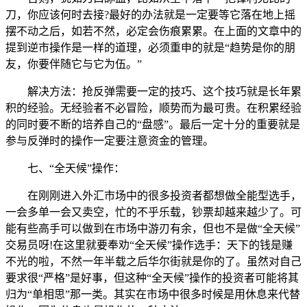
刀，你应该何时去接?最好的办法就是一定要等它落在地上摇
摆不动之后，如若不然，必定会伤痕累累。在上面的文章中的
提到逆市操作是一样的道理，必须重申的就是“趋势是你的朋
友，你要伴随它与它为伍。”
解决方法：抢反弹需要一定的技巧、这个技巧就是长年累
积的经验。无经验者不必冒险，顺势而为最可贵。在积累经验
的同时要不断的培养自己的“盘感”。最后一定十分的重要就是
参与反弹时的操作一定要注意资金的管理。
七、“全天候”操作：
在刚刚进入外汇市场中的很多投资者都想做全能型选手，
一会多单一会又卖空，忙的不乎乐载，钞票却越来越少了。可
能有些高手可以做到在市场中游刃有余，但也不是做“全天候”
交易员呀!在这里就要奉劝“全天候”操作选手：天下的钱是赚
不光的啦，不然一年半载之后华尔街就是你的了。虽然对自己
要求很“严格”是好事，但这种“全天候”操作的投资者可能将其
归为“单相思”那一类。其实在市场中很多时候是用休息来代替