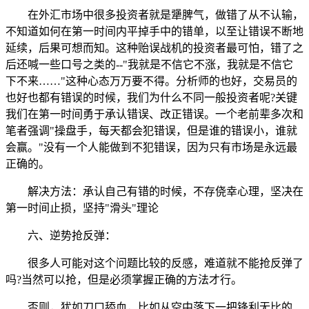
在外汇市场中很多投资者就是犟脾气，做错了从不认输，
不知道如何在第一时间内平掉手中的错单，以至让错误不断地
延续，后果可想而知。这种贻误战机的投资者最可怕，错了之
后还喊一些口号之类的--"我就是不信它不涨，我就是不信它
下不来……"这种心态万万要不得。分析师的也好，交易员的
也好也都有错误的时候，我们为什么不同一般投资者呢?关键
我们在第一时间勇于承认错误、改正错误。一个老前辈多次和
笔者强调"操盘手，每天都会犯错误，但是谁的错误小，谁就
会赢。"没有一个人能做到不犯错误，因为只有市场是永远最
正确的。
解决方法：承认自己有错的时候，不存侥幸心理，坚决在
第一时间止损，坚持"滑头"理论
六、逆势抢反弹：
很多人可能对这个问题比较的反感，难道就不能抢反弹了
吗?当然可以抢，但是必须掌握正确的方法才行。
否则，犹如刀口舔血，比如从空中落下一把锋利无比的