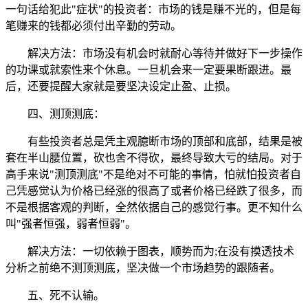
一句话给犯此"症状"的投资者：市场的钱是赚不光的，但是每
笔赚来的钱都必须付出辛勤的劳动。
解决方法：市场没有机会时就耐心等待并做好下一步操作
的功课或就索性来个休息。一旦机会来一定要果断跟进。最
后，还要提醒大家就是要坚决设定止盈、止损。
四、测顶测底：
有些投资者总是凭主观臆断市场的顶部和底部，结果是被
套在半山腰位置，砍也舍不得砍，最终导致大亏的结局。对于
高手来说"测顶测底"不是绝对不可能的事情，怕就怕投资者自
己凭感觉认为价格已经涨的很高了或者价格已经跌了很多，而
不是根据客观的判断，全然依据自己的感觉行事。更不知什么
叫"强者恒强，弱者恒弱"。
解决方法：一切依赖于图表，顺势而为;在没有摸透技术
分析之前绝不测顶测底，坚决做一个市场趋势的跟随者。
五、死不认输。