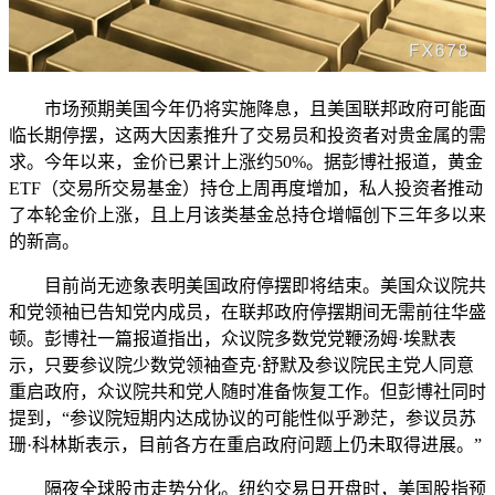
市场预期美国今年仍将实施降息，且美国联邦政府可能面
临长期停摆，这两大因素推升了交易员和投资者对贵金属的需
求。今年以来，金价已累计上涨约50%。据彭博社报道，黄金
ETF（交易所交易基金）持仓上周再度增加，私人投资者推动
了本轮金价上涨，且上月该类基金总持仓增幅创下三年多以来
的新高。
目前尚无迹象表明美国政府停摆即将结束。美国众议院共
和党领袖已告知党内成员，在联邦政府停摆期间无需前往华盛
顿。彭博社一篇报道指出，众议院多数党党鞭汤姆·埃默表
示，只要参议院少数党领袖查克·舒默及参议院民主党人同意
重启政府，众议院共和党人随时准备恢复工作。但彭博社同时
提到，“参议院短期内达成协议的可能性似乎渺茫，参议员苏
珊·科林斯表示，目前各方在重启政府问题上仍未取得进展。”
隔夜全球股市走势分化。纽约交易日开盘时，美国股指预