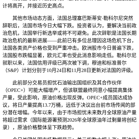
计将高开，并接近历史高点。
其他市场动态方面，法国总理塞巴斯蒂安·勒科尔尼突然
辞职后，法国市场今日大幅下跌。投资者认为，要解决当前政
治危机，法国举行新选举或将不可避免。此次辞职是法国长期
政治危机的最新进展——此前已有多位总理因这场危机下台，
法国各类资产价格也受到严重冲击。欧洲股市今日普遍下跌，
法国股市跌幅显著，欧元汇率也受此消息影响走低。勒科尔尼
就职以来，法国信用评级已两次被下调，穆迪和标准普尔
（S&P）计划分别于10月24日和11月28日更新对法国的评级。
此前部分交易员担忧石油输出国组织及其合作伙伴
（OPEC+）可能大幅增产，但该联盟最终同意小幅提高集体
产量，受此影响，原油价格出现反弹。OPEC+成员国达成协
议，将日产量提高13.7万桶，远低于决议出台前市场传闻的部
分潜在增幅。今年以来，由于市场担忧未来数月全球原油产量
将超过需求（国际能源署预测2026年全球原油年过剩量将创纪
录），原油价格整体呈下跌趋势。