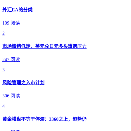
外汇EA的分类
109 阅读
2
市场情绪低迷，美元兑日元多头遭遇压力
247 阅读
3
风险管理之入市计划
306 阅读
4
黄金横盘不等于停滞：3360之上，趋势仍