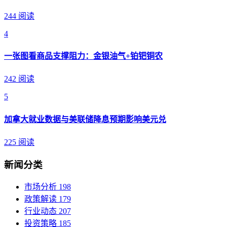
244 阅读
4
一张图看商品支撑阻力：金银油气+铂钯铜农
242 阅读
5
加拿大就业数据与美联储降息预期影响美元兑
225 阅读
新闻分类
市场分析
198
政策解读
179
行业动态
207
投资策略
185