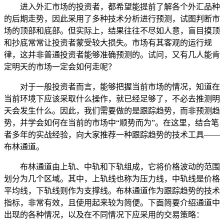
进入外汇市场的投资者，都希望能提前了解各个外汇品种
的后期走势，因此采用了多种技术分析进行预测，试图判断市
场的顶部和底部。但实际上，结果往往不尽如人意，盲目摸顶
和抄底常常让投资者蒙受较大损失。市场有其客观的运行规
律，这并非普通投资者能够准确预测的。试问，又有几人能肯
定明天的市场一定会如何走呢？
对于一般投资者而言，能够把握当前市场的情况，知道在
当前环境下应该采取什么操作，就已经足够了，不必去推测明
天会发生什么。因此，我们需要做的是跟踪趋势，而非预测趋
势，并学会如何在当前的市场中“顺势而为”。在这里，结合笔
者多年的实战经验，向大家推荐一种跟踪趋势的技术工具——
布林通道。
布林通道由上轨、中轨和下轨组成，它将价格波动的范围
划分为几个区域。其中，上轨线也称为压力线，中轨线是价格
平均线，下轨线则作为支撑线。布林通道作为跟踪趋势的技术
指标，非常有效，且使用起来较为简便。下面简要介绍通道中
出现的各种情况，以及在不同情况下应采用的交易策略：