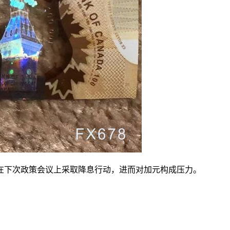
在下次政策会议上采取降息行动，进而对加元构成压力。