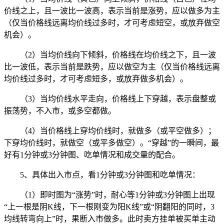
价线之上，且一波比一波高，表示当前是涨势，应以做多为主
（仅当价格线远离均价线过多时，才可考虑短空，或放弃做空
机会）。
（2）当均价线向下倾斜，价格线在均价线之下，且一波
比一波低，表示当前是跌势，应以做空为主（仅当价格线远离
均价线过多时，才可考虑短多，或放弃做多机会）。
（3）当均价线水平走向，价格线上下穿越，表示盘整或
振荡势，不入市，或多空都做。
（4）当价格线上穿均价线时，就做多（或平空做多）；
下穿均价线时，就做空（或平多做空）。“穿越”的一瞬间，最
好有1分钟或3分钟图、吃单情况和成交量的配合。
5、具体出入市点，看1分钟或3分钟图和吃单情况：
（1）即时图为“涨势”时，耐心等1分钟或3分钟图上出现
“上一根是阴K线，下一根刚变为阳K线”或“阴翻阳的同时，3
均线转弯向上”时，果断入市做多。此时卖方挂单被买单主动