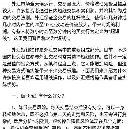
外汇市场全天候运行，交易量庞大，价格波动频繁且幅度
较大。许多投资者通过日内短线交易积累利润，并将其视为成
功的交易法则。外汇保证金交易的杠杆效应，使得每几分钟或
几小时内产生的20至100点波动差价被放大，带来可观的利
润。有些人将数小时甚至数分钟内的买卖行为定义为“超短
线”，这里我们暂且称之为“短线”。
外汇短线操作是外汇交易中的重要组成部分。目前，不少
国内投资者在参与外汇交易时常常选择短线操作。这并不一定
是最佳的投资方式，从某种程度上说，它可能增加风险，但这
种交易方式确实能带来不少交易乐趣。下面我们来介绍为什么
许多投资者喜欢运用短线操作，以及外汇短线操作具备哪些实
际优势。
一、做“短线”有什么好处？
1、降低交易风险。每天交易结束后没有持仓，可以一身
轻松地休息，既不必担心第二天的走势和风险，也无需进行复
杂的“盘后分析”或预测。短线操作降低风险体现在几个方面：
A、抓住机会获利后及时离场。B、遇到不利情况迅速撤离，