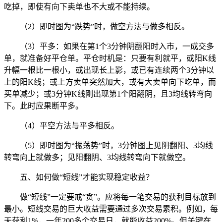
吃掉，即使有向下卖单也不大或不能持续。
（2）即时图为“跌势”时，做空方法与做多相反。
（3）平多：如果在第1个3分钟阴翻阳时入市，一成交多
单，就准备好平仓单。平仓时机是：只要有利就平，或阳K线
升幅一根比一根小，或出现长上影，或已有连续两个3分钟以
上的阳K线；或上方卖单突然加大，或有大卖单向下吃单，而
买单减少；或3分钟K线刚出现第1个阳翻阴，且3均线转弯向
下。此时应果断平多。
（4）平空方法与平多相反。
（5）即时图为“振荡势”时，3分钟图上见阴翻阳、3均线
转弯向上就做多；见阳翻阴、3均线转弯向下就做空。
五、如何做“短线”才能实现稳定收益？
做“短线”一定要戒“贪”。应将每一笔交易的获利目标放到
最小。短线交易的巨大收益需要通过多次交易累积。例如，每
天获利1%，一年200多个交易日，就能收益200%。但关键在