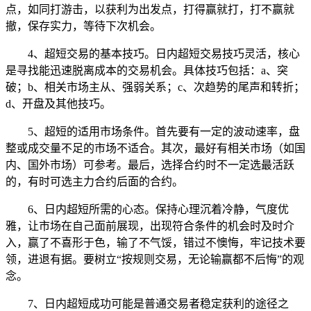
点，如同打游击，以获利为出发点，打得赢就打，打不赢就
撤，保存实力，等待下次机会。
4、超短交易的基本技巧。日内超短交易技巧灵活，核心
是寻找能迅速脱离成本的交易机会。具体技巧包括：a、突
破；b、相关市场主从、强弱关系；c、次趋势的尾声和转折；
d、开盘及其他技巧。
5、超短的适用市场条件。首先要有一定的波动速率，盘
整或成交量不足的市场不适合。其次，最好有相关市场（如国
内、国外市场）可参考。最后，选择合约时不一定选最活跃
的，有时可选主力合约后面的合约。
6、日内超短所需的心态。保持心理沉着冷静，气度优
雅，让市场在自己面前展现，出现符合条件的机会时及时介
入，赢了不喜形于色，输了不气馁，错过不懊悔，牢记技术要
领，进退有据。要树立“按规则交易，无论输赢都不后悔”的观
念。
7、日内超短成功可能是普通交易者稳定获利的途径之