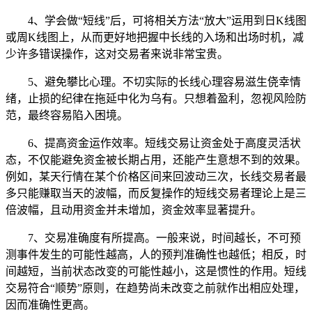
4、学会做“短线”后，可将相关方法“放大”运用到日K线图
或周K线图上，从而更好地把握中长线的入场和出场时机，减
少许多错误操作，这对交易者来说非常宝贵。
5、避免攀比心理。不切实际的长线心理容易滋生侥幸情
绪，止损的纪律在拖延中化为乌有。只想着盈利，忽视风险防
范，最终容易陷入困境。
6、提高资金运作效率。短线交易让资金处于高度灵活状
态，不仅能避免资金被长期占用，还能产生意想不到的效果。
例如，某天行情在某个价格区间来回波动三次，长线交易者最
多只能赚取当天的波幅，而反复操作的短线交易者理论上是三
倍波幅，且动用资金并未增加，资金效率显著提升。
7、交易准确度有所提高。一般来说，时间越长，不可预
测事件发生的可能性越高，人的预判准确性也越低；相反，时
间越短，当前状态改变的可能性越小，这是惯性的作用。短线
交易符合“顺势”原则，在趋势尚未改变之前就作出相应处理，
因而准确性更高。