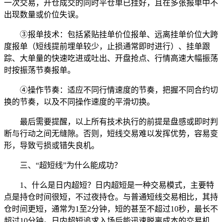
一次交易，开仓成交的同时平仓单已挂好，且在多张报单中不
出现数量或价位失误。
③报单技术：包括紧贴挂单价位报单、远离挂单价位大跨
度报单（短线提前埋单较少，止损通常即时进行）、挂单跟
踪、大单量的快速吃进或吐出、开盘抢点、行情高速大幅振荡
时按振荡节奏报单。
④操作节奏：适应不同行情速度的节奏，把握不同合约切
换的节奏，以及不同操作速度的平滑切换。
最后需要提醒，以上所有技术执行的前提是盘感或即时判
断与行动之间无缝隙。否则，短线交易难以发挥优势，容易变
形，导致亏损或错失良机。
三、“超短线”为什么能成功？
1、什么是日内超短？日内超短是一种交易模式，主要特
点是持仓时间很短，不过夜持仓。与普通短线交易相比，其持
仓时间更短，通常为1至2分钟，短的甚至不超过10秒，最长不
超过10分钟。日内超短追求入场后能迅速脱离成本的交易机