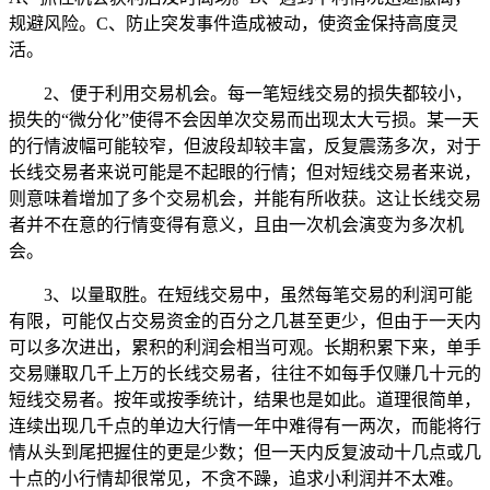
规避风险。C、防止突发事件造成被动，使资金保持高度灵
活。
2、便于利用交易机会。每一笔短线交易的损失都较小，
损失的“微分化”使得不会因单次交易而出现太大亏损。某一天
的行情波幅可能较窄，但波段却较丰富，反复震荡多次，对于
长线交易者来说可能是不起眼的行情；但对短线交易者来说，
则意味着增加了多个交易机会，并能有所收获。这让长线交易
者并不在意的行情变得有意义，且由一次机会演变为多次机
会。
3、以量取胜。在短线交易中，虽然每笔交易的利润可能
有限，可能仅占交易资金的百分之几甚至更少，但由于一天内
可以多次进出，累积的利润会相当可观。长期积累下来，单手
交易赚取几千上万的长线交易者，往往不如每手仅赚几十元的
短线交易者。按年或按季统计，结果也是如此。道理很简单，
连续出现几千点的单边大行情一年中难得有一两次，而能将行
情从头到尾把握住的更是少数；但一天内反复波动十几点或几
十点的小行情却很常见，不贪不躁，追求小利润并不太难。