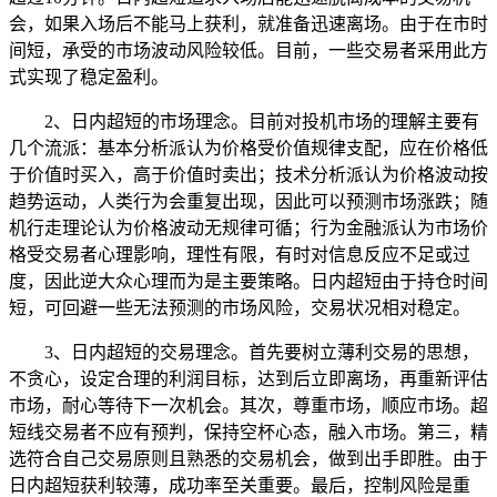
会，如果入场后不能马上获利，就准备迅速离场。由于在市时
间短，承受的市场波动风险较低。目前，一些交易者采用此方
式实现了稳定盈利。
2、日内超短的市场理念。目前对投机市场的理解主要有
几个流派：基本分析派认为价格受价值规律支配，应在价格低
于价值时买入，高于价值时卖出；技术分析派认为价格波动按
趋势运动，人类行为会重复出现，因此可以预测市场涨跌；随
机行走理论认为价格波动无规律可循；行为金融派认为市场价
格受交易者心理影响，理性有限，有时对信息反应不足或过
度，因此逆大众心理而为是主要策略。日内超短由于持仓时间
短，可回避一些无法预测的市场风险，交易状况相对稳定。
3、日内超短的交易理念。首先要树立薄利交易的思想，
不贪心，设定合理的利润目标，达到后立即离场，再重新评估
市场，耐心等待下一次机会。其次，尊重市场，顺应市场。超
短线交易者不应有预判，保持空杯心态，融入市场。第三，精
选符合自己交易原则且熟悉的交易机会，做到出手即胜。由于
日内超短获利较薄，成功率至关重要。最后，控制风险是重