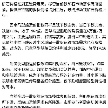
矿石价格在周五逆势走高。尽管当前铁矿石市场需求有所回
落，但供应链端的担忧情绪占据主导，最终推动铁矿石价格上
行。
巴拿马型船运价指数同样呈现下跌态势，当日下跌35点，
跌幅1.8%，收于1962点。巴拿马型船舶的载货量在6万至7万
吨之间，主要运输煤炭、谷物等散货，航线以中短途为主，其
运价的小幅下跌反映出区域间干散货运输市场需求也有所降
温。对应的，巴拿马型船舶日均获利减少314美元，降至17656
美元。
超灵便型船运价指数跌幅相对温和，当日微跌6点，跌幅
0.4%，收于1386点。超灵便型船因灵活性高，适配中小港口
和多航线运输，成为干散货航运市场的补充力量，其小幅下跌
表明市场弱势已传导至各细分船型，仅下跌幅度因船型特性相
对有限。
当前全球干散货航运市场整体表现偏弱，各船型运价均有
所下滑，反映出运输需求有所降温。市场参与者需密切关注后