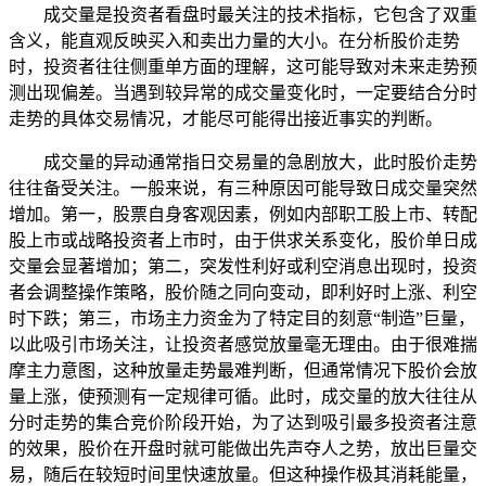
成交量是投资者看盘时最关注的技术指标，它包含了双重
含义，能直观反映买入和卖出力量的大小。在分析股价走势
时，投资者往往侧重单方面的理解，这可能导致对未来走势预
测出现偏差。当遇到较异常的成交量变化时，一定要结合分时
走势的具体交易情况，才能尽可能得出接近事实的判断。
成交量的异动通常指日交易量的急剧放大，此时股价走势
往往备受关注。一般来说，有三种原因可能导致日成交量突然
增加。第一，股票自身客观因素，例如内部职工股上市、转配
股上市或战略投资者上市时，由于供求关系变化，股价单日成
交量会显著增加；第二，突发性利好或利空消息出现时，投资
者会调整操作策略，股价随之同向变动，即利好时上涨、利空
时下跌；第三，市场主力资金为了特定目的刻意“制造”巨量，
以此吸引市场关注，让投资者感觉放量毫无理由。由于很难揣
摩主力意图，这种放量走势最难判断，但通常情况下股价会放
量上涨，使预测有一定规律可循。此时，成交量的放大往往从
分时走势的集合竞价阶段开始，为了达到吸引最多投资者注意
的效果，股价在开盘时就可能做出先声夺人之势，放出巨量交
易，随后在较短时间里快速放量。但这种操作极其消耗能量，