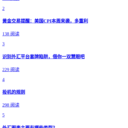
2
黄金交易提醒：美国CPI本周来袭，多重利
138 阅读
3
识别外汇平台套牌陷阱，借你一双慧眼吧
229 阅读
4
投机的规则
298 阅读
5
外汇图表主要有哪些类型？