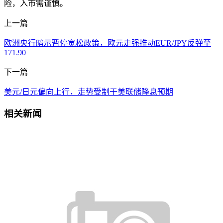
险，入市需谨慎。
上一篇
欧洲央行暗示暂停宽松政策，欧元走强推动EUR/JPY反弹至
171.90
下一篇
美元/日元偏向上行，走势受制于美联储降息预期
相关新闻