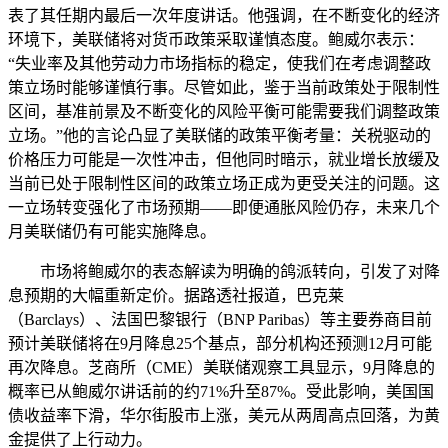
表了其任期内最后一次年度讲话。他强调，在不断变化的经济
环境下，美联储将对货币政策采取谨慎态度。鲍威尔表示：
“失业率及其他劳动力市场指标的稳定，使我们在考虑调整政
策立场时能够谨慎行事。尽管如此，鉴于当前政策处于限制性
区间，基准前景及不断变化的风险平衡可能需要我们调整政策
立场。”他的言论凸显了美联储的政策平衡考量：关税驱动的
价格压力可能是一次性冲击，但他同时暗示，就业增长放缓及
当前已处于限制性区间的政策立场正成为更受关注的问题。这
一立场转变强化了市场预期——即便通胀风险仍存，未来几个
月美联储仍有可能实施降息。
市场将鲍威尔的表态解读为明确的鸽派转向，引发了对降
息预期的大幅重新定价。据路透社报道，巴克莱
（Barclays）、法国巴黎银行（BNP Paribas）等主要券商目前
预计美联储将在9月降息25个基点，部分机构还预测12月可能
再次降息。芝商所（CME）美联储观察工具显示，9月降息的
概率已从鲍威尔讲话前的约71%升至87%。受此影响，美国国
债收益率下滑，华尔街股市上涨，美元从两周高点回落，为黄
金提供了上行动力。