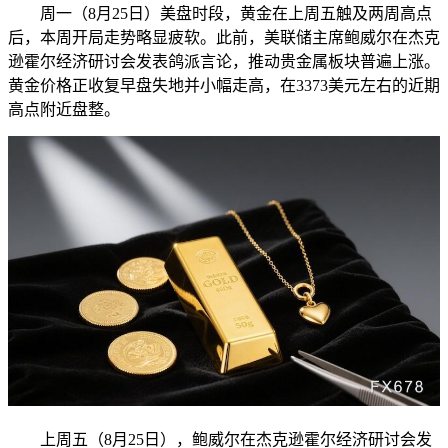
周一（8月25日）美盘时段，黄金在上周五触及两周高点
后，本周开局走势略显疲软。此前，美联储主席鲍威尔在杰克
逊霍尔经济研讨会发表鸽派言论，推动贵金属板块普遍上涨。
黄金价格正收复早盘失地并小幅走高，在3373美元左右的近期
高点附近盘整。
上周五（8月25日），鲍威尔在杰克逊霍尔经济研讨会发