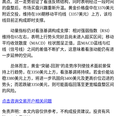
高点。这一走势验证了看涨反转结构，同时表明经过一段时间
的盘整后，市场买盘兴趣重新升温。黄金价格盘中在3370美元
附近交投，维持在100期移动平均线（3357美元）上方，该均
线目前正构成即时支撑。
动量指标仍对看涨基调构成支撑：相对强弱指数（RSI）
维持在65左右，表明上行势头完好且尚未进入超买区间；移动
平均收敛散度（MACD）柱状图呈正值，且MACD蓝线与红
线（信号线）之间的差值不断扩大，这意味着看涨动能仍有进
一步延伸的空间。
总体而言，黄金“突破-回测”的走势序列使技术面前景保
持上行趋势，在3350美元上方，看涨基调将持续。若金价能站
稳3380美元上方，将进一步巩固向3400美元及更高价位迈进的
势头；而若跌破3350美元，则可能面临回落至更宽幅盘整区间
的风险。
点击咨询交易开户相关问题
免责声明：本文内容仅供参考，不构成投资建议。投资有风