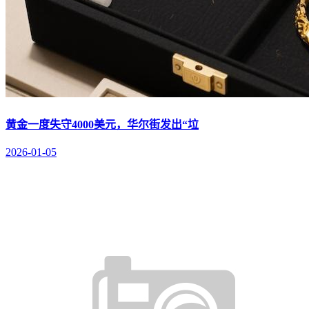
黄金一度失守4000美元，华尔街发出“垃
2026-01-05