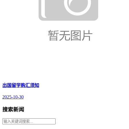
出国留学购汇须知
2025-10-30
搜索新闻