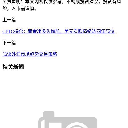
免责声明：本文内容仅供参考，不构成投资建议。投资有风
险，入市需谨慎。
上一篇
CFTC持仓：黄金净多头增加，美元看跌情绪达四年高位
下一篇
浅谈外汇市场趋势交易策略
相关新闻