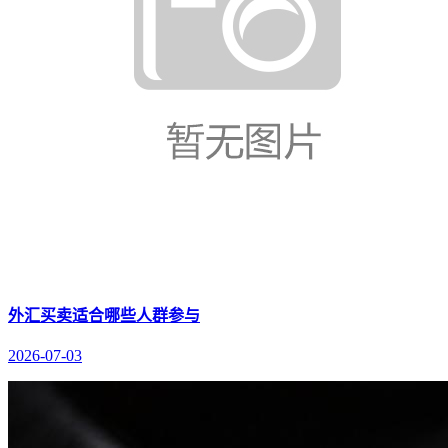
外汇买卖适合哪些人群参与
2026-07-03