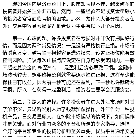
现如今国内经济蒸蒸日上，股市却表现不佳，越来越多的
投资者开始关注外汇市场。然而，一些经验不足或资金量较小
的投资者常常面临亏损的困境。那么，为什么大部分投资者在
外汇交易中容易亏损呢？笔者认为主要有以下几个原因。
第一，心态问题。许多投资者在亏损时并非没有把握好行
情，而是因为两种常见情况：一是没有严格执行止损。市场行
情瞬息万变，越害怕亏损越容易遭遇损失，设置止损位能有效
控制风险。建议每次止损点应设定在自身可承受范围内，一般
不超过总资金的3%至5%。二是盈利后贪心导致亏损。金融市
场波动较大，想要维持盈利就需要逐步推进止损，这样至少能
保住已有收益。因为前一秒可能还在盈利，下一秒也许就转为
亏损。所以，在获得一定盈利后，投资者需要学会克服贪婪。
第二，引路人的选择。许多投资者在进入外汇市场时对其
了解不深，只是听说别人赚了钱就贸然操作。外汇作为一种投
机产品，日交易量庞大。在排除市场操纵的情况下，如何操作
才是关键。面对行业内众多的平台和所谓的专家指导，选择一
个好的平台和专业的投资分析师至关重要。优质平台通常交易