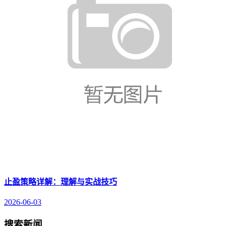
止盈策略详解：理解与实战技巧
2026-06-03
搜索新闻