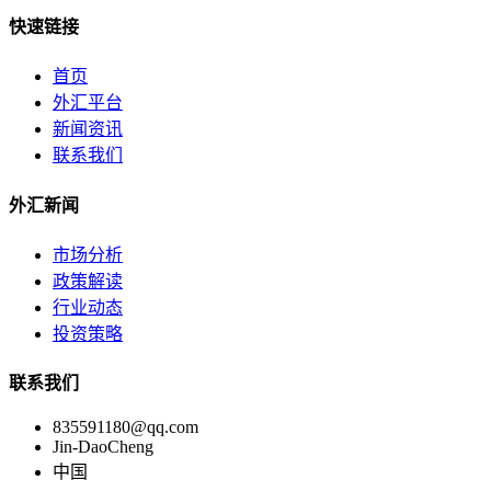
快速链接
首页
外汇平台
新闻资讯
联系我们
外汇新闻
市场分析
政策解读
行业动态
投资策略
联系我们
835591180@qq.com
Jin-DaoCheng
中国